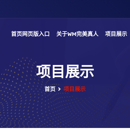
p
首页网页版入口
关于WM完美真人
项目展示
项目展示
首页
项目展示