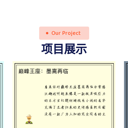
Our Project
项目展示